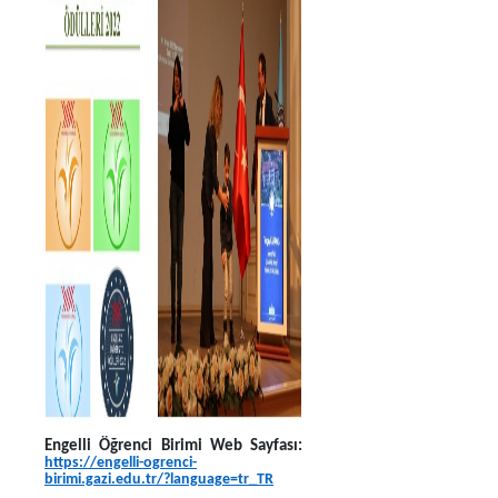
Engelli Öğrenci Birimi Web Sayfası:
https://engelli-ogrenci-
birimi.gazi.edu.tr/?language=tr_TR