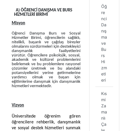
Öğ
A) ÖĞRENCİ DANIŞMA VE BURS
re
HİZMETLERİ BİRİMİ
nci
Misyon
Da
nış
Öğrenci Danışma Burs ve Sosyal
ma
Hizmetler Birimi, öğrencilerin sağlıklı,
nitelikli, başarılı ve çağdaş bireyler
ve
olmalarını sürdürmeleri için destekleyici
Bu
danışmanlık faaliyetlerini
rs
yürütür. Öğrencilere psikolojik, sosyal,
akademik ve kültürel problemlerini
Hi
belirlemek ve bu problemlere rasyonel
zm
çözümler üretmek ve bu alandaki
potansiyellerini yerine getirmelerine
etl
yardımcı olmak ve başarı için
eri
eğitimlerine danışmak için danışmanlık
hizmetleri vermektedir.
Kıs
mi
Vizyon
Za
ma
Üniversitede öğrenim gören
nlı
öğrencilere rehberlik, danışmanlık
Ça
ve sosyal destek hizmetleri sunmak
lış