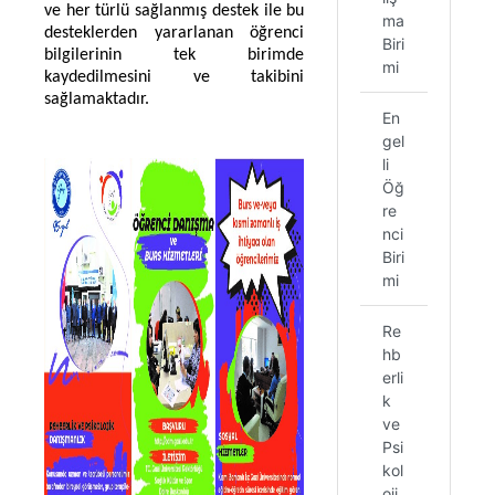
ve her türlü sağlanmış destek ile bu
ma
desteklerden yararlanan öğrenci
Biri
bilgilerinin tek birimde
mi
kaydedilmesini ve takibini
sağlamaktadır.
En
gel
li
Öğ
re
nci
Biri
mi
Re
hb
erli
k
ve
Psi
kol
oji