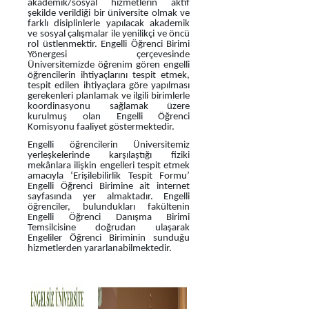
akademik/sosyal hizmetlerin aktif
şekilde verildiği bir üniversite olmak ve
farklı disiplinlerle yapılacak akademik
ve sosyal çalışmalar ile yenilikçi ve öncü
rol üstlenmektir. Engelli Öğrenci Birimi
Yönergesi çerçevesinde
Üniversitemizde öğrenim gören engelli
öğrencilerin ihtiyaçlarını tespit etmek,
tespit edilen ihtiyaçlara göre yapılması
gerekenleri planlamak ve ilgili birimlerle
koordinasyonu sağlamak üzere
kurulmuş olan Engelli Öğrenci
Komisyonu faaliyet göstermektedir.
Engelli öğrencilerin Üniversitemiz
yerleşkelerinde karşılaştığı fiziki
mekânlara ilişkin engelleri tespit etmek
amacıyla ‘Erişilebilirlik Tespit Formu’
Engelli Öğrenci Birimine ait internet
sayfasında yer almaktadır. Engelli
öğrenciler, bulundukları fakültenin
Engelli Öğrenci Danışma Birimi
Temsilcisine doğrudan ulaşarak
Engeliler Öğrenci Biriminin sunduğu
hizmetlerden yararlanabilmektedir.