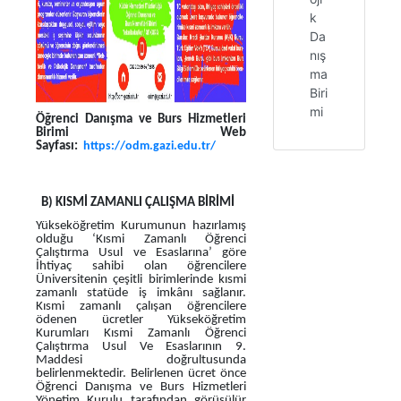
k
Da
nış
ma
Biri
mi
Öğrenci Danışma ve Burs Hizmetleri
Birimi Web
Sayfası:
https://odm.gazi.edu.tr/
B) KISMİ ZAMANLI ÇALIŞMA BİRİMİ
Yükseköğretim Kurumunun hazırlamış
olduğu ‘Kısmi Zamanlı Öğrenci
Çalıştırma Usul ve Esaslarına’ göre
İhtiyaç sahibi olan öğrencilere
Üniversitenin çeşitli birimlerinde kısmi
zamanlı statüde iş imkânı sağlanır.
Kısmi zamanlı çalışan öğrencilere
ödenen ücretler Yükseköğretim
Kurumları Kısmi Zamanlı Öğrenci
Çalıştırma Usul Ve Esaslarının 9.
Maddesi doğrultusunda
belirlenmektedir. Belirlenen ücret önce
Öğrenci Danışma ve Burs Hizmetleri
Yönetim Kurulu tarafından görüşülür