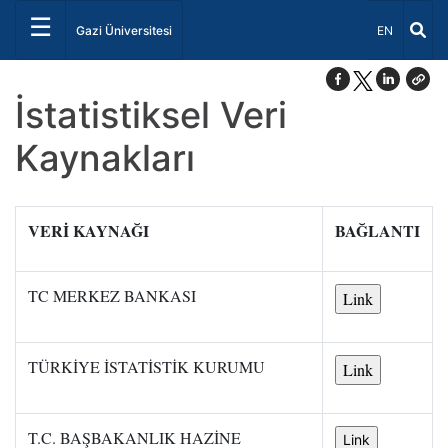
☰
Dil Seçiniz 
Gazi Üniversitesi
EN
İstatistiksel Veri
Kaynakları
VERİ KAYNAĞI
BAĞLANTI
TC MERKEZ BANKASI
TÜRKİYE İSTATİSTİK KURUMU
T.C. BAŞBAKANLIK HAZİNE