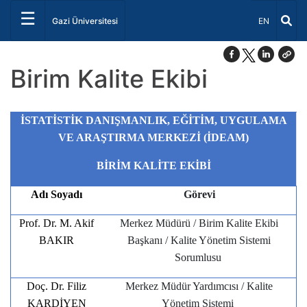
☰
Dil Seçiniz 
Gazi Üniversitesi
EN
Birim Kalite Ekibi
İSTATİSTİK DANIŞMANLIK, EĞİTİM, UYGULAMA
VE ARAŞTIRMA MERKEZİ (İDEAM)
BİRİM KALİTE EKİBİ
Adı Soyadı
Görevi
Prof. Dr. M. Akif
Merkez Müdürü / Birim Kalite Ekibi
BAKIR
Başkanı / Kalite Yönetim Sistemi
Sorumlusu
Doç. Dr. Filiz
Merkez Müdür Yardımcısı / Kalite
KARDİYEN
Yönetim Sistemi